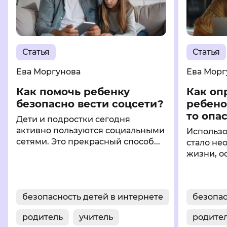
Статья
Статья
Ева Моргунова
Ева Морг
Как помочь ребенку
Как оп
безопасно вести соцсети?
ребено
то опа
Дети и подростки сегодня
активно пользуются социальными
Использо
сетями. Это прекрасный способ...
стало не
жизни, ос
безопасность детей в интернете
безопас
родитель
учитель
родите