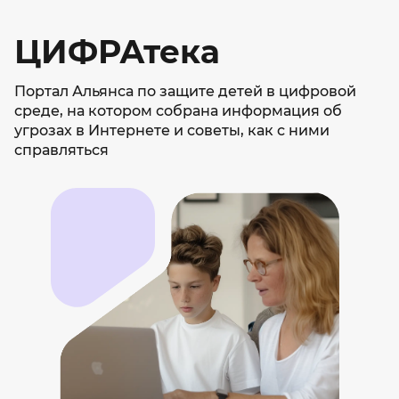
ЦИФРАтека.взрослые
ЦИФРАтека
Портал Альянса по защите детей в цифровой
Библиотека
среде, на котором собрана информация об
угрозах в Интернете и советы, как с ними
практических
справляться
знаний
Портал Альянса по защите детей в цифровой
среде, на котором собрана информация
об угрозах в Интернете и советы, как с ними
справляться