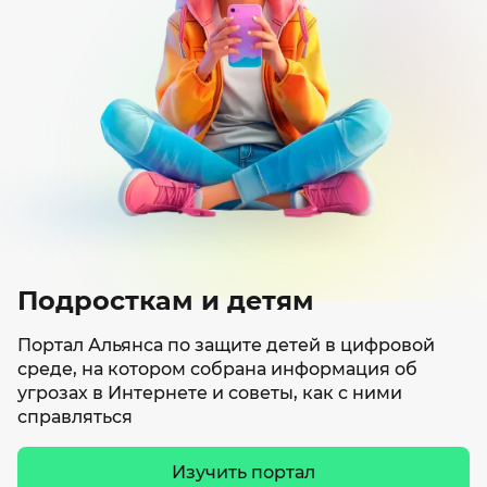
Статьи
Подросткам и детям
Портал Альянса по защите детей в цифровой
Статья
Статья
среде, на котором собрана информация об
угрозах в Интернете и советы, как с ними
Тамара Чечёткина
Дмитрий
справляться
Психология фишинга: как
Подрос
противостоять
В 2022–2
Изучить портал