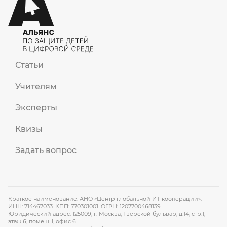
Статьи
Учителям
Эксперты
Квизы
Задать вопрос
Краткое наименование: АНО «Центр глобальной ИТ-кооперации».
ИНН: 714467033. КПП: 770301001. ОГРН: 1207700468139.
Юридический адрес: 125009, г. Москва, Тверской бульвар, д.14, стр.1,
этаж 6, помещ. I, офис 6.