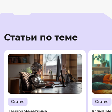
Статьи по теме
Статья
Статья
Тамара Чечёткина
Юлия Ме