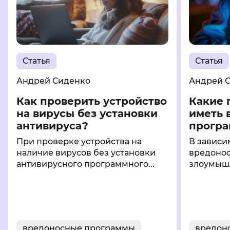
Статья
Статья
Андрей Сиденко
Андрей 
Как проверить устройство
Какие 
на вирусы без установки
иметь 
антивируса?
програм
При проверке устройства на
В зависи
наличие вирусов без установки
вредонос
антивирусного программного...
злоумышл
вредоносные программы
вредон