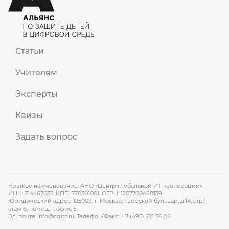
Статьи
Учителям
Эксперты
Квизы
Задать вопрос
Краткое наименование: АНО «Центр глобальной ИТ-кооперации».
ИНН: 714467033. КПП: 770301001. ОГРН: 1207700468139.
Юридический адрес: 125009, г. Москва, Тверской бульвар, д.14, стр.1,
этаж 6, помещ. I, офис 6.
Эл. почта:
info@cgitc.ru
. Телефон/Факс:
+ 7 (495) 221 56 06
.