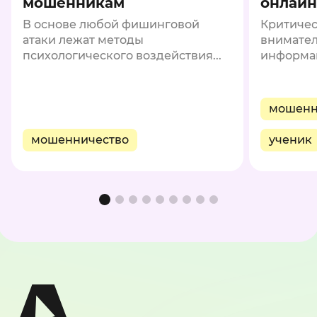
мошенникам
онлайн
В основе любой фишинговой
Критиче
атаки лежат методы
внимател
психологического воздействия...
информац
мошенн
мошенничество
ученик