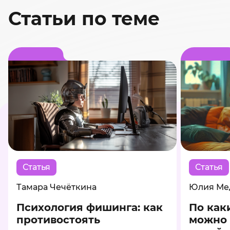
Статьи по теме
Статья
Статья
Тамара Чечёткина
Юлия Ме
Психология фишинга: как
По как
противостоять
можно 