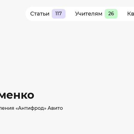
Статьи
Учителям
К
117
26
менко
ления «Антифрод» Авито