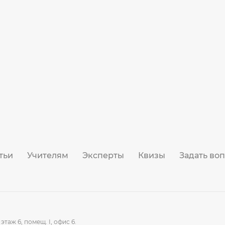
тьи
Учителям
Эксперты
Квизы
Задать во
этаж 6, помещ. I, офис 6.