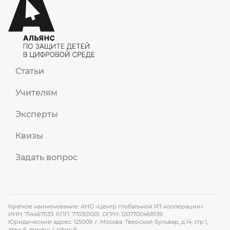
Статьи
Учителям
Эксперты
Квизы
Задать вопрос
Краткое наименование: АНО «Центр глобальной ИТ-кооперации».
ИНН: 714467033. КПП: 770301001. ОГРН: 1207700468139.
Юридический адрес: 125009, г. Москва, Тверской бульвар, д.14, стр.1,
этаж 6, помещ. I, офис 6.